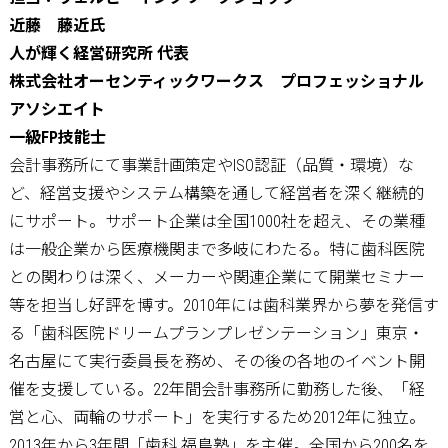
近藤 藤近氏
人が輝く経営研究所 代表
株式会社オーセンティックワークス プロフェッショナル
アソシエイト
一級FP技能士
会計事務所にて事業計画策定やISO認証（品質・環境）な
ど、経営支援やシステム構築を通して経営者を深く継続的
にサポート。サポート企業は全国1000社を超え、その業種
は一般企業から医療機関まで多岐にわたる。特に歯科医院
との関わりは深く、メーカーや関連企業にて開業セミナー
等を担当し好評を博す。2010年には歯科業界から夢を発信す
る「歯科医院ドリームプランプレゼンテーション」東京・
名古屋にて実行委員長を務め、その後の各地のイベント開
催を支援している。22年間会計事務所に勤務した後、「経
営と心、両輪のサポート」を実行するため2012年に独立。
2013年から3年間「歯科 福島塾」を主催。全国から200名を