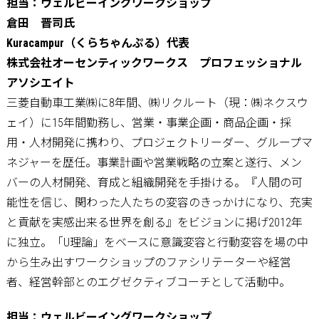
担当：ウェルビーイングワークショップ
倉田 晋司氏
Kuracampur（くらちゃんぷる）代表
株式会社オーセンティックワークス プロフェッショナル
アソシエイト
三菱自動車工業㈱に8年間、㈱リクルート（現：㈱ネクスウ
ェイ）に15年間勤務し、営業・事業企画・商品企画・採
用・人材開発に携わり、プロジェクトリーダー、グループマ
ネジャーを歴任。事業計画や営業戦略の立案と遂行、メン
バーの人材開発、育成と組織開発を手掛ける。『人間の可
能性を信じ、関わった人たちの変容のきっかけになり、充実
と貢献を実感出来る世界を創る』をビジョンに掲げ2012年
に独立。「U理論」をベースに意識変容と行動変容を場の中
から生み出すワークショップのファシリテーターや経営
者、経営幹部とのエグゼクティブコーチとして活動中。
担当：ウェルビーイングワークショップ