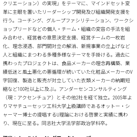
クリエーション）の実現」をテーマに、マインドセット変
革に主眼を置いたリーダーシップ開発及び組織開発支援を
行う。コーチング、グループファシリテーション、ワークシ
ョップリードなどの個人・チーム・組織の変容の手法を組
み合わせ、経営者の意思決定支援、経営チームの一枚岩
化、理念浸透、部門間対立の解消、新規事業の立上げなど
人と組織にまつわる多種多様なテーマを手掛ける。過去に
携わったプロジェクトは、食品メーカーの理念再構築、業
績低迷と風土悪化の悪循環が続いていた化粧品メーカーのV
字回復、製造と販売が対立していた衣類メーカーの納期短
縮など100社以上に及ぶ。アンダーセンコンサルティング
（現：アクセンチュア）とその他2社を経て独立。2005年よ
りマサチューセッツ工科大学上級講師であるオットー・シ
ャーマー博士の提唱するU理論における啓蒙と実績に携わ
り、現在に至る。同志社大学法学部政治学科卒。