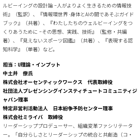
ルビーイングの設計論 –人がよりよく生きるための情報技
術』（監訳）、『情報環世界 -身体とAIの間であそぶガイド
ブック』（共著）、『わたしたちのウェルビーイングをつ
くりあうために –その思想、実践、技術』（監修・共編
著）、『見えないスポーツ図鑑』（共著）、『表現する認
知科学』（単著）など。
担当：U理論・インプット
中土井 僚氏
株式会社オーセンティックワークス 代表取締役
社団法人プレゼンシングインスティチュートコミュニティジ
ャパン理事
特定非営利活動法人 日本紛争予防センター理事
株式会社ミライバ 取締役
リーダーシッププロデューサー、組織変革ファシリテータ
ー。「自分らしさとリーダーシップの統合と共創造（コ・